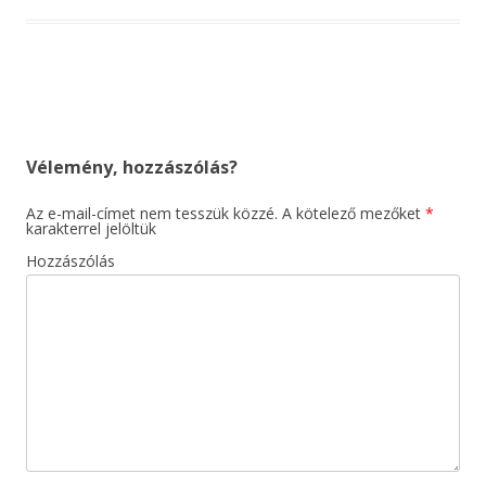
Bejegyzés
navigáció
Vélemény, hozzászólás?
Az e-mail-címet nem tesszük közzé.
A kötelező mezőket
*
karakterrel jelöltük
Hozzászólás