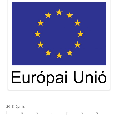
2018. április
h
K
s
c
p
s
v