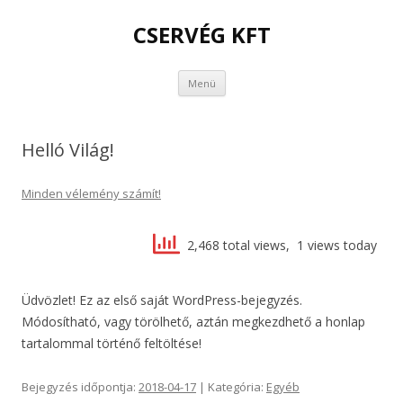
CSERVÉG KFT
Kilépés
Menü
a
tartalomba
Helló Világ!
Minden vélemény számít!
2,468 total views, 1 views today
Üdvözlet! Ez az első saját WordPress-bejegyzés.
Módosítható, vagy törölhető, aztán megkezdhető a honlap
tartalommal történő feltöltése!
Bejegyzés időpontja:
2018-04-17
| Kategória:
Egyéb